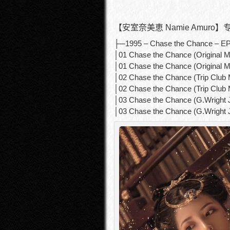
【安室奈美恵 Namie Amur
├─1995 – Chase the Chance – EP (0
│01 Chase the Chance (Original Mi
│01 Chase the Chance (Original M
│02 Chase the Chance (Trip Club 
│02 Chase the Chance (Trip Club 
│03 Chase the Chance (G.Wright J
│03 Chase the Chance (G.Wright J