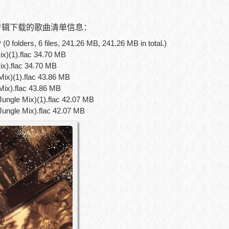
o】专辑下载的歌曲清单信息：
 folders, 6 files, 241.26 MB, 241.26 MB in total.)
x)(1).flac 34.70 MB
ix).flac 34.70 MB
Mix)(1).flac 43.86 MB
Mix).flac 43.86 MB
ungle Mix)(1).flac 42.07 MB
ungle Mix).flac 42.07 MB