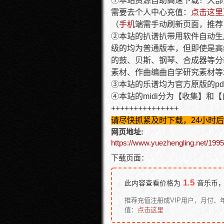
①本站资源自助高速下载！大部
需要去个人中心充值：
点击这里
（
手机
端需手动刷新页面，推荐
②本站的扒谱扒带用软件自动生
级的均为普通版本，但即使是高
的鼓、贝斯、钢琴、合成器等分
素材、作曲编曲自学研究素材等
③本站的乐谱均为官方原版的p
④本站的midi分为【收集】和
+++++++++++++++
请尽快抓紧及时下载，24小时
网页地址:
https://www.yuezhengling.net/1995
下载页面：
1.5
此内容查看价格为
音乐币，
推荐充值注册成VIP用户，月付、
值：
点击这里