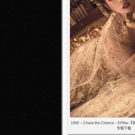
1995 – Chase the Chance – EP.fl
专辑下载