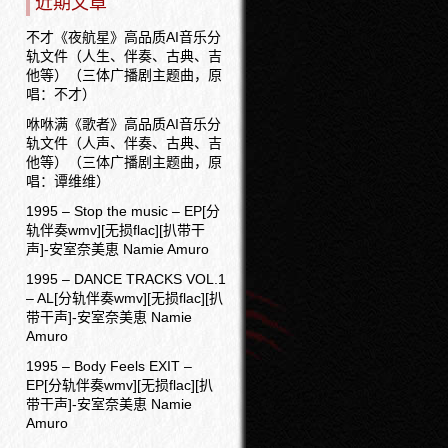
近期文章
不才《夜航星》高品质AI音乐分
轨文件（人生、伴奏、古典、吉
他等）（三体广播剧主题曲，原
唱：不才）
咻咻满《歌者》高品质AI音乐分
轨文件（人声、伴奏、古典、吉
他等）（三体广播剧主题曲，原
唱：谭维维）
1995 – Stop the music – EP[分
轨伴奏wmv][无损flac][扒带干
声]-安室奈美恵 Namie Amuro
1995 – DANCE TRACKS VOL.1
– AL[分轨伴奏wmv][无损flac][扒
带干声]-安室奈美恵 Namie
Amuro
1995 – Body Feels EXIT –
EP[分轨伴奏wmv][无损flac][扒
带干声]-安室奈美恵 Namie
Amuro