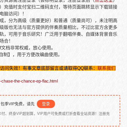
分资源需注册登录（会标明登录，注册登录后（
点击这里
）
）充值时支付宝扫二维码支付，等待页面跳转显示下载链接
电脑访问）！
成，分为高级（质量更好）和普通（质量尚可），未注明高
级版也无法与官方提供的伴奏质量相比，不过比官方含更多
轨，可用于音乐研究！广泛用于翻唱伴奏、自媒体背景音乐
场合！
df文档非常权威，放心使用。
【自制】，用于方便改编曲使用。
后访问失效！有事文章底部留言或请取得QQ联系：
联系我们
-chase-the-chance-ep-flac.html
包季VIP免费，请先
登录
年付、终身VIP超划算，VIP用户可免费或打折查看全站资源！注册充