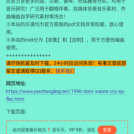
比官方含更多的鼓、贝斯、钢琴、合成器等分轨，可用于
音乐研究！广泛用于翻唱伴奏、自媒体背景音乐素材、作
曲编曲自学研究素材等场合！
③本站的乐谱均为官方原版的pdf文档非常权威，放心使
用。
④本站的midi分为【收集】和【自制】，用于方便改编曲
使用。
+++++++++++++++
请尽快抓紧及时下载，24小时后访问失效！有事文章底部
留言或请取得QQ联系：
联系我们
网页地址:
https://www.yuezhengling.net/1996-dont-wanna-cry-ep-
flac.html
下载页面：
1
此内容查看价格为
音乐币，VIP 8折，请先
登录