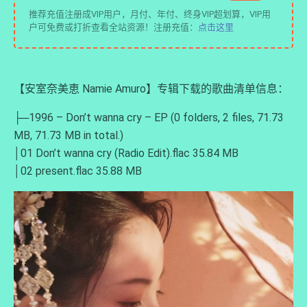
推荐充值注册成VIP用户，月付、年付、终身VIP超划算，VIP用
户可免费或打折查看全站资源！注册充值：
点击这里
【安室奈美恵 Namie Amuro】专辑下载的歌曲清单信息：
├─1996 – Don’t wanna cry – EP (0 folders, 2 files, 71.73
MB, 71.73 MB in total.)
│01 Don’t wanna cry (Radio Edit).flac 35.84 MB
│02 present.flac 35.88 MB