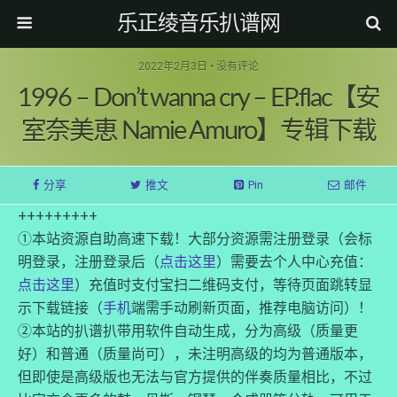
乐正绫音乐扒谱网
2022年2月3日 • 没有评论
1996 – Don’t wanna cry – EP.flac【安
室奈美恵 Namie Amuro】专辑下载
分享
推文
Pin
邮件
+++++++++
①本站资源自助高速下载！大部分资源需注册登录（会标
明登录，注册登录后（
点击这里
）需要去个人中心充值：
点击这里
）充值时支付宝扫二维码支付，等待页面跳转显
示下载链接（
手机
端需手动刷新页面，推荐电脑访问）！
②本站的扒谱扒带用软件自动生成，分为高级（质量更
好）和普通（质量尚可），未注明高级的均为普通版本，
但即使是高级版也无法与官方提供的伴奏质量相比，不过