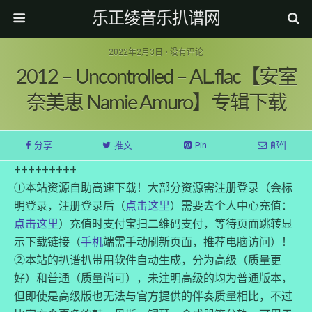
乐正绫音乐扒谱网
2022年2月3日 • 没有评论
2012 – Uncontrolled – AL.flac【安室
奈美恵 Namie Amuro】专辑下载
分享
推文
Pin
邮件
+++++++++
①本站资源自助高速下载！大部分资源需注册登录（会标
明登录，注册登录后（
点击这里
）需要去个人中心充值：
点击这里
）充值时支付宝扫二维码支付，等待页面跳转显
示下载链接（
手机
端需手动刷新页面，推荐电脑访问）！
②本站的扒谱扒带用软件自动生成，分为高级（质量更
好）和普通（质量尚可），未注明高级的均为普通版本，
但即使是高级版也无法与官方提供的伴奏质量相比，不过