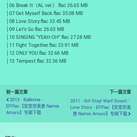
│06 Break It〈AL ver.〉.flac 26.65 MB
│07 Get Myself Back.flac 35.08 MB
│08 Love Story.flac 33.45 MB
│09 Let’s Go.flac 26.65 MB
│10 SINGING ”YEAH-OH”.flac 27.28 MB
│11 Fight Together.flac 33.91 MB
│12 ONLY YOU.flac 32.66 MB
│13 Tempest.flac 32.36 MB
前一篇文章
下一篇文章
2013 - Ballerina -
2011 - Sit! Stay! Wait! Down!／
EP.flac【安室奈美恵 Namie
Love Story - EP.flac【安室奈美
Amuro】专辑下载
恵 Namie Amuro】专辑下载