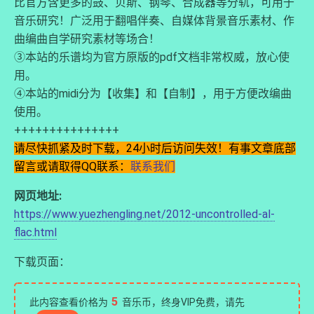
比官方含更多的鼓、贝斯、钢琴、合成器等分轨，可用于
音乐研究！广泛用于翻唱伴奏、自媒体背景音乐素材、作
曲编曲自学研究素材等场合！
③本站的乐谱均为官方原版的pdf文档非常权威，放心使
用。
④本站的midi分为【收集】和【自制】，用于方便改编曲
使用。
+++++++++++++++
请尽快抓紧及时下载，24小时后访问失效！有事文章底部
留言或请取得QQ联系：
联系我们
网页地址:
https://www.yuezhengling.net/2012-uncontrolled-al-
flac.html
下载页面：
5
此内容查看价格为
音乐币，终身VIP免费，请先