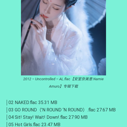
2012 – Uncontrolled – AL.flac【安室奈美恵 Namie
Amuro】专辑下载
│02 NAKED.flac 35.31 MB
│03 GO ROUND（’N ROUND ‘N ROUND）.flac 27.67 MB
│04 Sit! Stay! Wait! Down!.flac 27.90 MB
│05 Hot Girls.flac 23.47 MB