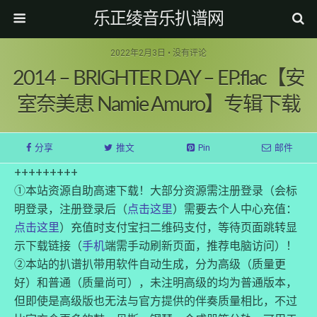
乐正绫音乐扒谱网
2022年2月3日 • 没有评论
2014 – BRIGHTER DAY – EP.flac【安
室奈美恵 Namie Amuro】专辑下载
分享
推文
Pin
邮件
+++++++++
①本站资源自助高速下载！大部分资源需注册登录（会标
明登录，注册登录后（
点击这里
）需要去个人中心充值：
点击这里
）充值时支付宝扫二维码支付，等待页面跳转显
示下载链接（
手机
端需手动刷新页面，推荐电脑访问）！
②本站的扒谱扒带用软件自动生成，分为高级（质量更
好）和普通（质量尚可），未注明高级的均为普通版本，
但即使是高级版也无法与官方提供的伴奏质量相比，不过