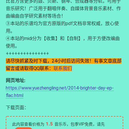
比官方含更多的鼓、贝斯、钢琴、合成器等分轨，可用于
音乐研究！广泛用于翻唱伴奏、自媒体背景音乐素材、作
曲编曲自学研究素材等场合！
③本站的乐谱均为官方原版的pdf文档非常权威，放心使
用。
④本站的midi分为【收集】和【自制】，用于方便改编曲
使用。
+++++++++++++++
请尽快抓紧及时下载，24小时后访问失效！有事文章底部
留言或请取得QQ联系：
联系我们
网页地址:
https://www.yuezhengling.net/2014-brighter-day-ep-
flac.html
下载页面：
1.5
此内容查看价格为
音乐币，包季VIP免费，请先